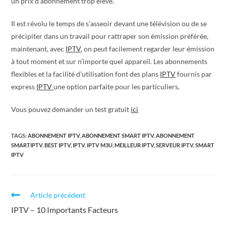
un prix d’abonnement trop élevé.
Il est révolu le temps de s’asseoir devant une télévision ou de se
précipiter dans un travail pour rattraper son émission préférée,
maintenant, avec
IPTV
, on peut facilement regarder leur émission
à tout moment et sur n’importe quel appareil. Les abonnements
flexibles et la facilité d’utilisation font des plans
IPTV
fournis par
express
IPTV
une option parfaite pour les particuliers.
Vous pouvez demander un test gratuit
ici
TAGS:
ABONNEMENT IPTV
,
ABONNEMENT SMART IPTV
,
ABONNEMENT
SMARTIPTV
,
BEST IPTV
,
IPTV
,
IPTV M3U
,
MEILLEUR IPTV
,
SERVEUR IPTV
,
SMART
IPTV
Article précédent
IPTV – 10 Importants Facteurs