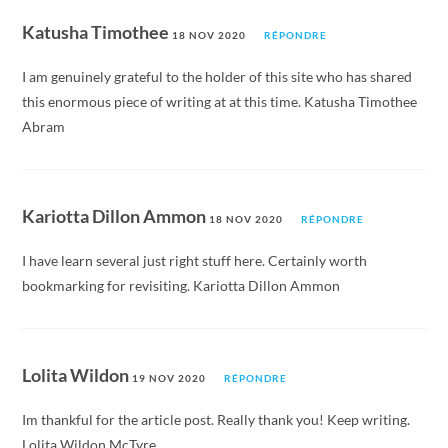
Katusha Timothee
18 NOV 2020
RÉPONDRE
I am genuinely grateful to the holder of this site who has shared
this enormous piece of writing at at this time. Katusha Timothee
Abram
Kariotta Dillon Ammon
18 NOV 2020
RÉPONDRE
I have learn several just right stuff here. Certainly worth
bookmarking for revisiting. Kariotta Dillon Ammon
Lolita Wildon
19 NOV 2020
RÉPONDRE
Im thankful for the article post. Really thank you! Keep writing.
Lolita Wildon McTyre