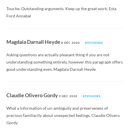
Touche. Outstanding arguments. Keep up the great work. Esta
Ford Annabal
Magdaia Darnall Heyde
8 DÉC 2020
RÉPONDRE
Asking questions are actually pleasant thing if you are not
understanding something entirely, however this paragraph offers
good understanding even. Magdaia Darnall Heyde
Claudie Olivero Gordy
9 DÉC 2020
RÉPONDRE
What a information of un-ambiguity and preserveness of
precious familiarity about unexpected feelings. Claudie Olivero
Gordy