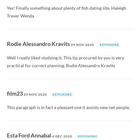
Yes! Finally something about plenty of fish dating site. Haleigh
Trever Wenda
Rodie Alessandro Kravits
29 NOV 2020
RÉPONDRE
Well I really liked studying it. This tip procured by you is very
practical for correct planning. Rodie Alessandro Kravits
film23
29 NOV 2020
RÉPONDRE
This paragraph is in fact a pleasant one it assists new net people,
Esta Ford Annabal
4 DÉC 2020
RÉPONDRE