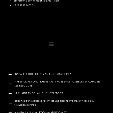
premium.abonnements@gmail.com
+212660214535
INSTALLER DUPLEX IPTV SUR UNE SMART TV ?
FIRESTICK NE FONCTIONNE PAS: PROBLEMES POSSIBLES ET COMMENT
LES RESOUDRE
LA CHAINE TV DE LA LIGUE 1 :TELEFOOT
Raisons pour lesquelles l’IPTV est une alternative très efficace à la
télévision normale
Installer l’aplication KODI sur XBOX One X ?