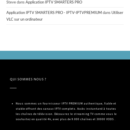
Steve
dans
Application IPTV SMARTERS PRO
Application IPTV SMARTERS PRO - IPTV-IPTVPREMIUM
dans
Utiliser
VLC sur un ordinateur
QUI SOMMES NOUS ?
Nous sommes un fournisseur IPTV PREMIUM authentique, fiable et
stable offrant des canaux IPTV complets. Accès instantané à toutes
les chaînes de télévision. Découvrez le streaming TV comme vous le
souhaitez en qualité 4k, avec plus de 9.000 chaînes et 30000 VODS .